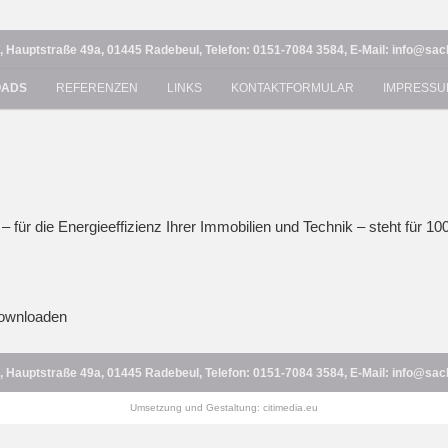
ermany – TGA-Bau / Berater – Planer – Techniker
 Hauptstraße 49a, 01445 Radebeul, Telefon: 0151-7084 3584, E-Mail: info@sa
OADS
REFERENZEN
LINKS
KONTAKTFORMULAR
IMPRESS
en
nbüro Frank Lohse
ür die Energieeffizienz Ihrer Immobilien und Technik – steht für 10
Downloaden
 Hauptstraße 49a, 01445 Radebeul, Telefon: 0151-7084 3584, E-Mail: info@sa
Umsetzung und Gestaltung: citimedia.eu