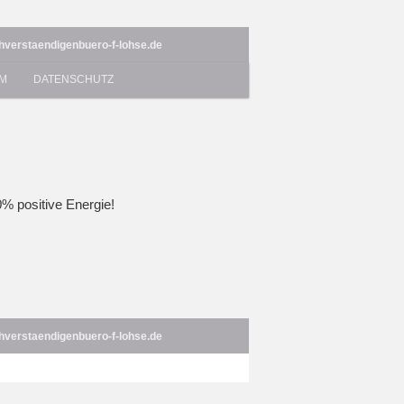
chverstaendigenbuero-f-lohse.de
UM
DATENSCHUTZ
0% positive Energie!
chverstaendigenbuero-f-lohse.de