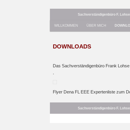
Radebeul bei Dresden – Sachsen – G
Sachverständigenbüro F. Lohse,
Hauptmenü
WILLKOMMEN
ÜBER MICH
DOWNL
Zum primären Inhalt spring
Sachverständige
DOWNLOADS
Das Sachverständigenbüro Frank Lohse – f
.
Flyer Dena FL EEE Expertenliste zum 
Sachverständigenbüro F. Lohse,